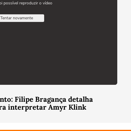
oi possível reproduzir o vídeo
Tentar novamente
nto: Filipe Bragança detalha
ra interpretar Amyr Klink