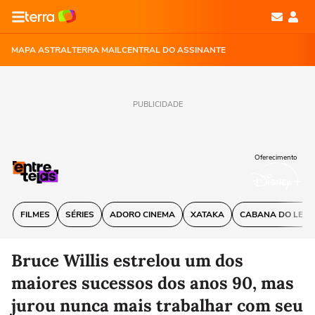
MAPA ASTRAL
TERRA MAIL
CENTRAL DO ASSINANTE
PUBLICIDADE
Oferecimento
FILMES
SÉRIES
ADORO CINEMA
XATAKA
CABANA DO LEIT
Bruce Willis estrelou um dos
maiores sucessos dos anos 90, mas
jurou nunca mais trabalhar com seu