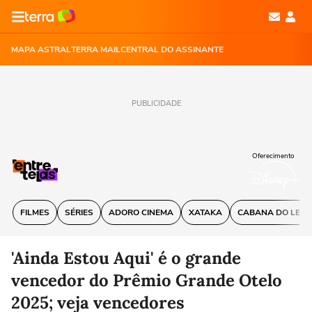
MAPA ASTRAL
TERRA MAIL
CENTRAL DO ASSINANTE
PUBLICIDADE
Oferecimento
FILMES
SÉRIES
ADORO CINEMA
XATAKA
CABANA DO LEIT
'Ainda Estou Aqui' é o grande
vencedor do Prêmio Grande Otelo
2025; veja vencedores