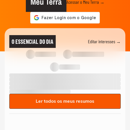
Meu Terra
Acessar o Meu Terra →
O ESSENCIAL DO DIA
Editar interesses →
Ler todos os meus resumos