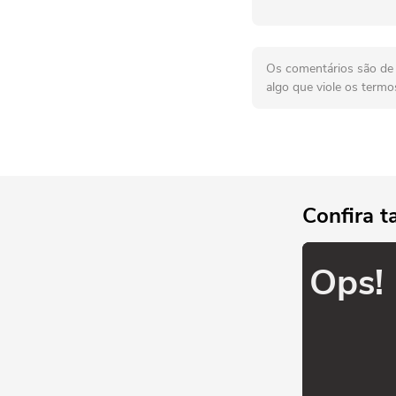
Os comentários são de r
algo que viole os termo
Confira 
Ops!