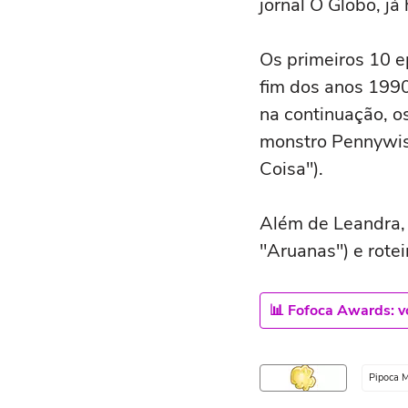
jornal O Globo, j
Os primeiros 10 e
fim dos anos 1990
na continuação, os
monstro Pennywise 
Coisa").
Além de Leandra, 
"Aruanas") e rotei
📊 Fofoca Awards: vo
Pipoca 