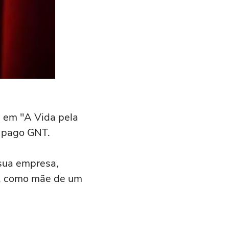
as em "A Vida pela
l pago GNT.
 sua empresa,
te, como mãe de um