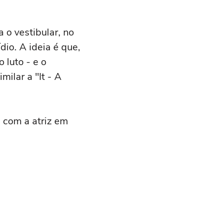
 o vestibular, no
io. A ideia é que,
 luto - e o
ilar a "It - A
a com a atriz em