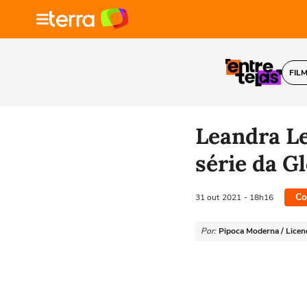
FIL
Leandra Lea
série da G
Co
31 out
2021
- 18h16
Por:
Pipoca Moderna / Licen