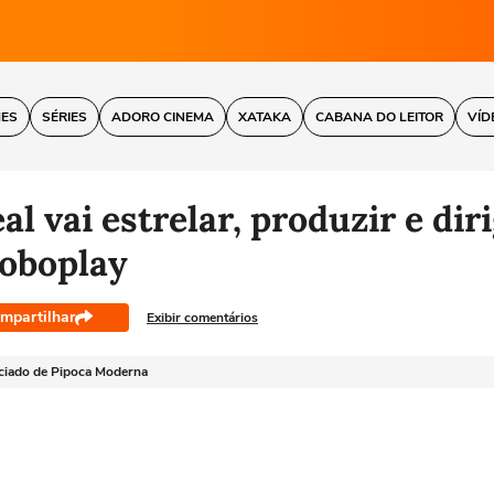
MES
SÉRIES
ADORO CINEMA
XATAKA
CABANA DO LEITOR
VÍD
l vai estrelar, produzir e dir
loboplay
mpartilhar
Exibir comentários
ciado de Pipoca Moderna