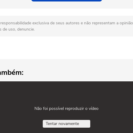
esponsabilidade exclusiva de seus autores e não representam a opinião 
s de uso, denuncie.
também:
Não foi possível reproduzir o vídeo
Tentar novamente