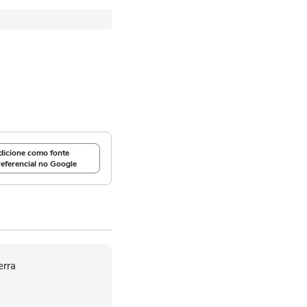
dicione como fonte
referencial no Google
erra