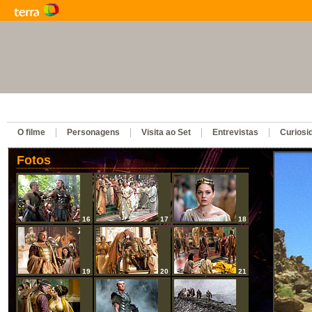
O filme
Personagens
Visita ao Set
Entrevistas
Curiosi
Fotos
16
17
18
19
20
21