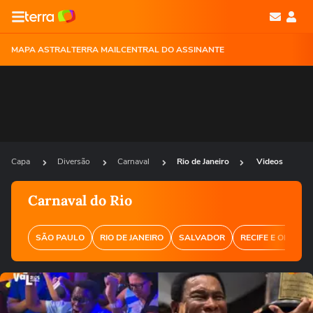
MAPA ASTRAL
TERRA MAIL
CENTRAL DO ASSINANTE
Capa
Diversão
Carnaval
Rio de Janeiro
Videos
Carnaval do Rio
SÃO PAULO
RIO DE JANEIRO
SALVADOR
RECIFE E OLINDA
Ops!