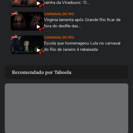
rainha da Viradouro: ‘O...
CARNAVAL DO RIO
Virginia lamenta após Grande Rio ficar de
fora do desfile das...
CARNAVAL DO RIO
Escola que homenageou Lula no carnaval
do Rio de Janeiro é rebaixada
CARNAVAL DO RIO
Vídeo mostra comemoração da Viradouro
Recomendado por Taboola
após anúncio de escola...
CARNAVAL DO RIO
Enredo da Viradouro, Mestre Ciça se
emociona durante apuração do...
CARNAVAL DO RIO
Juliana Paes chora com notas da
Viradouro durante apuração do...
CARNAVAL DO RIO