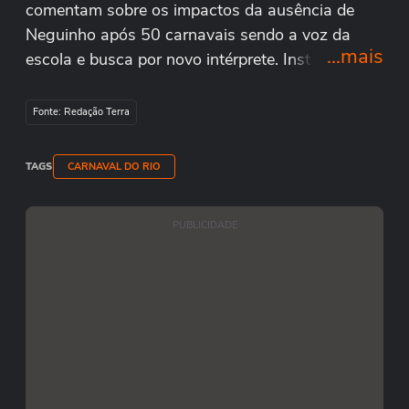
comentam sobre os impactos da ausência de
Neguinho após 50 carnavais sendo a voz da
...mais
escola e busca por novo intérprete. Instantes
após a apuração, nesta quarta-feira de cinzas
(5), o repórter Matheus de Carvalho esteve na
Fonte: Redação Terra
quadra, em Nilópolis, na Baixada Fluminense,
para ouvir os relatos.
TAGS
CARNAVAL DO RIO
PUBLICIDADE