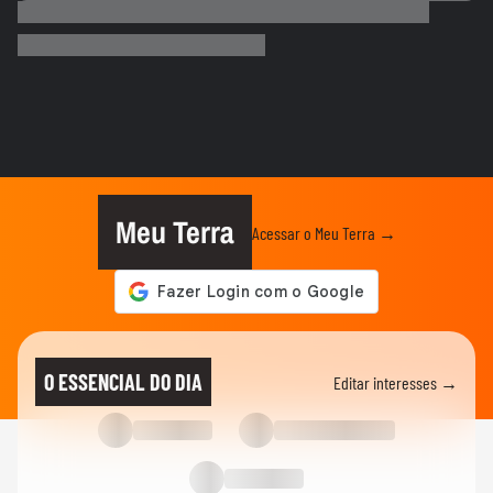
Eduardo Paes é flagrado imitando
pessoas com deficiência visual em...
CARNAVAL DO RIO
Virginia posta look para apuração com as
cores da Grande Rio e...
CARNAVAL DO RIO
Carla Diaz relembra trabalho em 'O Clone'
com Solange Couto e...
Meu Terra
Acessar o Meu Terra →
CARNAVAL DO RIO
Fabiana Karla fala sobre
representatividade antes de voltar à...
CIDADES
Incêndio em quadra de escola de samba
O ESSENCIAL DO DIA
Editar interesses →
deixa um morto no RJ
ENTRETÊ
Bloco de carnaval inspirado em ‘Vale Tudo’
toma ruas do centro do...