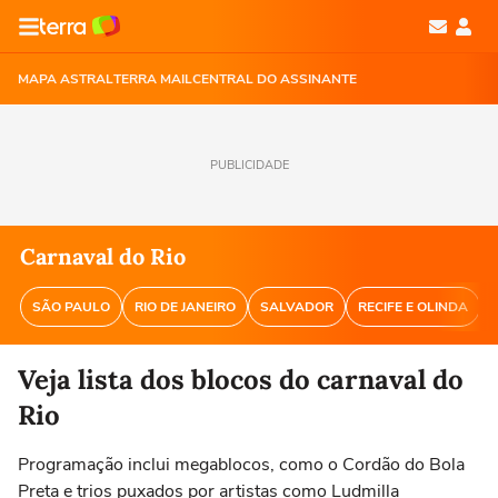
MAPA ASTRAL
TERRA MAIL
CENTRAL DO ASSINANTE
PUBLICIDADE
Carnaval do Rio
SÃO PAULO
RIO DE JANEIRO
SALVADOR
RECIFE E OLINDA
Veja lista dos blocos do carnaval do
Rio
Programação inclui megablocos, como o Cordão do Bola
Preta e trios puxados por artistas como Ludmilla