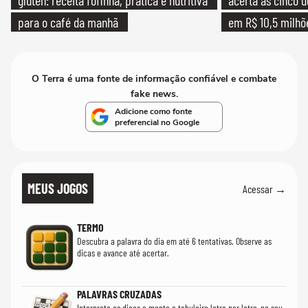
glúten: receita fofinha, prática e nutritiva
acerta as cinco 
para o café da manhã
em R$ 10,5 milhõ
O Terra é uma fonte de informação confiável e combate
fake news.
Adicione como fonte
preferencial no Google
MEUS JOGOS
Acessar →
TERMO
Descubra a palavra do dia em até 6 tentativas. Observe as
dicas e avance até acertar.
PALAVRAS CRUZADAS
Interprete as dicas e monte o tabuleiro letra por letra, no seu