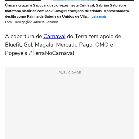
Única a cruzar a Sapucaí quatro vezes neste Carnaval, Sabrina Sato abre
Ún
maratona histórica com look Cowgirl cravejado de cristais. Apresentadora
ma
desfila como Rainha de Bateria da Unidos de Vila...
Leia mais
de
Foto: Divulgação/Gabriela Schmidt
Fot
A cobertura de
Carnaval
do Terra tem apoio de
Bluefit, Gol, Magalu, Mercado Pago, OMO e
Popeye's #TerraNoCarnaval
PUBLICIDADE