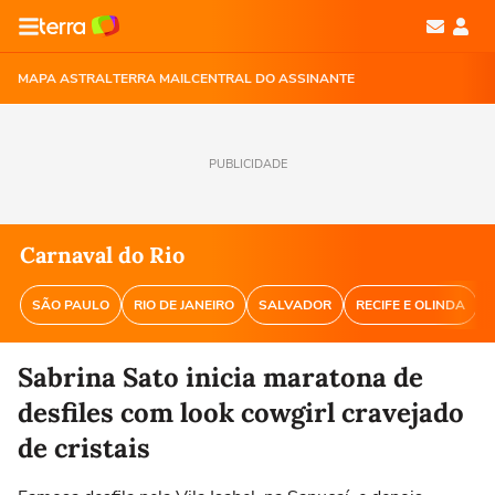
MAPA ASTRAL
TERRA MAIL
CENTRAL DO ASSINANTE
PUBLICIDADE
Carnaval do Rio
SÃO PAULO
RIO DE JANEIRO
SALVADOR
RECIFE E OLINDA
Sabrina Sato inicia maratona de
desfiles com look cowgirl cravejado
de cristais