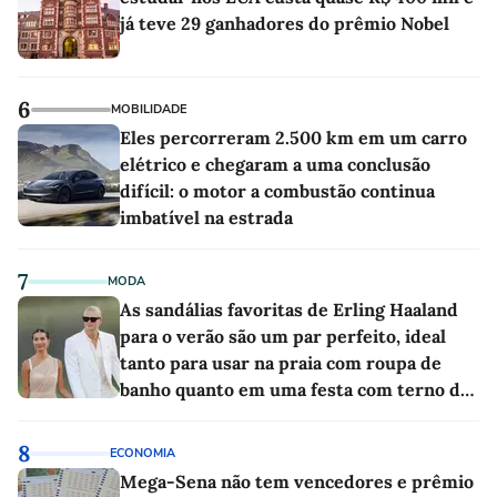
já teve 29 ganhadores do prêmio Nobel
6
MOBILIDADE
Eles percorreram 2.500 km em um carro
elétrico e chegaram a uma conclusão
difícil: o motor a combustão continua
imbatível na estrada
7
MODA
As sandálias favoritas de Erling Haaland
para o verão são um par perfeito, ideal
tanto para usar na praia com roupa de
banho quanto em uma festa com terno de
linho
8
ECONOMIA
Mega-Sena não tem vencedores e prêmio