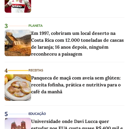
3
PLANETA
Em 1997, cobriram um local deserto na
Costa Rica com 12.000 toneladas de cascas
de laranja; 16 anos depois, ninguém
reconheceu a paisagem
4
RECEITAS
Panqueca de maçã com aveia sem glúten:
receita fofinha, prática e nutritiva para o
café da manhã
5
EDUCAÇÃO
Universidade onde Davi Lucca quer
estudar nos EUA custa quase R$ 400 mil e