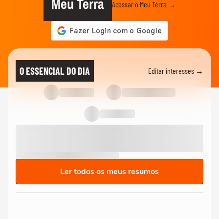
Meu Terra
Acessar o Meu Terra →
O ESSENCIAL DO DIA
Editar interesses →
Ler todos os meus resumos