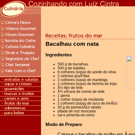
Bacalhau com nata
Ingredientes
500 g de bacalhau
500 g de batatas
6 colheres (sopa) de azeite de oliva
2 cebolas graÃºdas
2 colheres (sopa) de manteiga
2 colheres (sopa) de farinha de trigo
Â½ litro de leite
Â¾ xÃ­cara de creme de leite
1 gema
1 colher (sopa) de mostarda
2 colheres (sopa) de suco de limÃ£o
30 g de parmesÃ£o ralado
pitada de noz moscada
sal e pimenta-do-reino
Modo de Preparo
Coloque o bacalhau de molho em Ã¡gua 