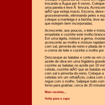
trocando a Ã¡gua por 6 vezes. Coloqu
uma panela e leve Ã fervura. Acrescen
atÃ© que esteja macio. Escorra, deixe e
grosseiramente, eliminando peles e es
coloque a manteiga e a farinha, leve a
que estejam bem incorporadas.
Acrescente, aos poucos, o leite e mis
empelotar e cozinhe este molho branco
Em uma tigela, misture a gema, mostar
acrescente ao molho e misture rapida
com sal, pimenta-do-reino e pitada de
o creme de leite e cozinhe o molho por
Descasque as batatas e corte-as em c
azeite de oliva em uma frigideira grand
cozinhe as batatas no azeite por 10 mi
cebola, cozinhe atÃ© que as batatas 
com sal e pimenta-do-reino. Coloque a 
cebolas em um refratÃ¡rio, cubra com 
regue com o molho. Salpique tudo com
forno para gratinar, cerca de 20 minut
Mais receitas...
Volta para a capa