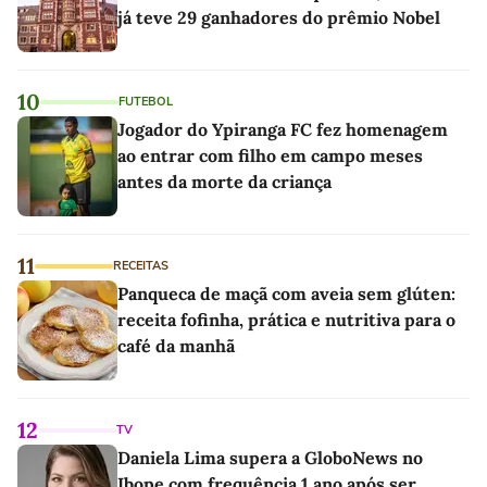
já teve 29 ganhadores do prêmio Nobel
10
FUTEBOL
Jogador do Ypiranga FC fez homenagem
ao entrar com filho em campo meses
antes da morte da criança
11
RECEITAS
Panqueca de maçã com aveia sem glúten:
receita fofinha, prática e nutritiva para o
café da manhã
12
TV
Daniela Lima supera a GloboNews no
Ibope com frequência 1 ano após ser