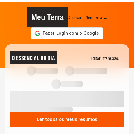
Meu Terra
Acessar o Meu Terra →
O ESSENCIAL DO DIA
Editar interesses →
Ler todos os meus resumos