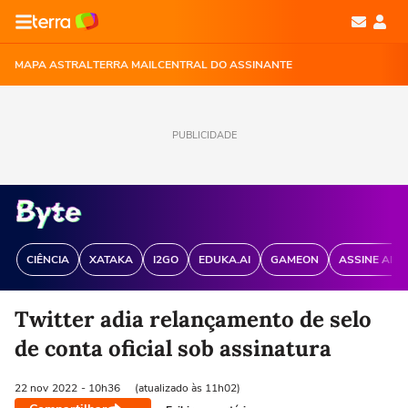
MAPA ASTRAL
TERRA MAIL
CENTRAL DO ASSINANTE
PUBLICIDADE
CIÊNCIA
XATAKA
I2GO
EDUKA.AI
GAMEON
ASSINE ANT
Twitter adia relançamento de selo
de conta oficial sob assinatura
22 nov
2022
- 10h36
(atualizado às 11h02)