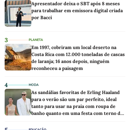
Apresentador deixa o SBT após 8 meses
para trabalhar em emissora digital criada
por Bacci
3
PLANETA
Em 1997, cobriram um local deserto na
Costa Rica com 12.000 toneladas de cascas
de laranja; 16 anos depois, ninguém
reconheceu a paisagem
4
MODA
As sandálias favoritas de Erling Haaland
para o verão são um par perfeito, ideal
tanto para usar na praia com roupa de
banho quanto em uma festa com terno de
linho
5
EDUCAÇÃO