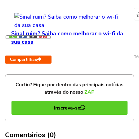
F
T
Sinal ruim? Saiba como melhorar o wi-fi da
sua casa
TA
Compartilhar
Curtiu? Fique por dentro das principais notícias
através do nosso
ZAP
Inscreva-se
Comentários (0)