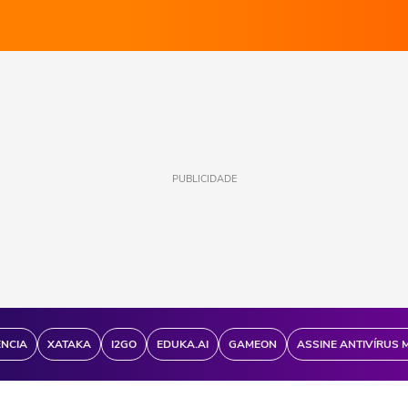
PUBLICIDADE
ÊNCIA
XATAKA
I2GO
EDUKA.AI
GAMEON
ASSINE ANTIVÍRUS 