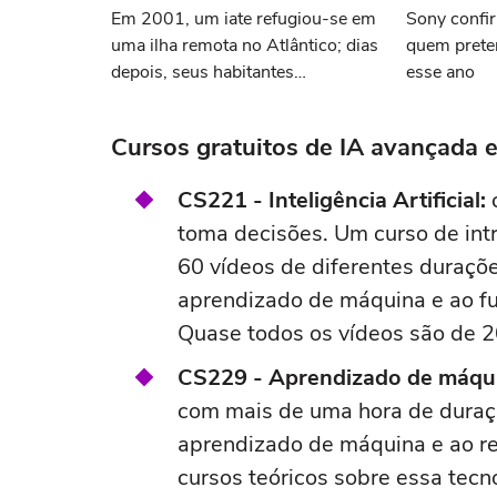
Em 2001, um iate refugiou-se em
Sony confir
uma ilha remota no Atlântico; dias
quem pret
depois, seus habitantes
esse ano
empanaram peixe com coca
Cursos gratuitos de IA avançada 
CS221 - Inteligência Artificial:
c
toma decisões. Um curso de int
60 vídeos de diferentes duraçõ
aprendizado de máquina e ao fun
Quase todos os vídeos são de 2
CS229 - Aprendizado de máqu
com mais de uma hora de duraçã
aprendizado de máquina e ao re
cursos teóricos sobre essa tecn