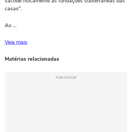
sacode fisicamente as fundações subterrâneas das
casas".
Ao ...
Veja mais
Matérias relacionadas
PUBLICIDADE