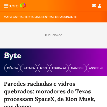
MAPA ASTRAL
TERRA MAIL
CENTRAL DO ASSINANTE
PUBLICIDADE
CIÊNCIA
XATAKA
I2GO
EDUKA.AI
GAMEON
ASSINE ANT
Paredes rachadas e vidros
quebrados: moradores do Texas
processam SpaceX, de Elon Musk,
por danos