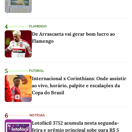
4
FLAMENGO
De Arrascaeta vai gerar bom lucro ao
Flamengo
5
FUTEBOL
Internacional x Corinthians: Onde assistir
ao vivo, horário, palpite e escalações da
Copa do Brasil
6
NOTÍCIAS
Lotofácil 3752 acumula nesta segunda-
feira e prêmio principal sobe para R$ 5