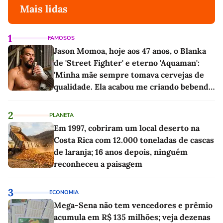
Mais lidas
1
FAMOSOS
Jason Momoa, hoje aos 47 anos, o Blanka
de 'Street Fighter' e eterno 'Aquaman':
'Minha mãe sempre tomava cervejas de
qualidade. Ela acabou me criando bebendo
as melhores'
2
PLANETA
Em 1997, cobriram um local deserto na
Costa Rica com 12.000 toneladas de cascas
de laranja; 16 anos depois, ninguém
reconheceu a paisagem
3
ECONOMIA
Mega-Sena não tem vencedores e prêmio
acumula em R$ 135 milhões; veja dezenas