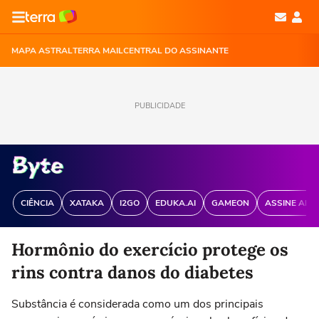
MAPA ASTRAL
TERRA MAIL
CENTRAL DO ASSINANTE
PUBLICIDADE
CIÊNCIA
XATAKA
I2GO
EDUKA.AI
GAMEON
ASSINE ANT
Hormônio do exercício protege os
rins contra danos do diabetes
Substância é considerada como um dos principais