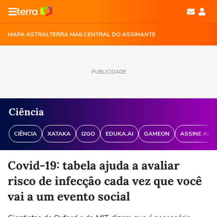
MAPA ASTRAL
TERRA MAIL
CENTRAL DO ASSINANTE
PUBLICIDADE
Ciência
CIÊNCIA
XATAKA
I2GO
EDUKA.AI
GAMEON
ASSINE ANT
Covid-19: tabela ajuda a avaliar
risco de infecção cada vez que você
vai a um evento social