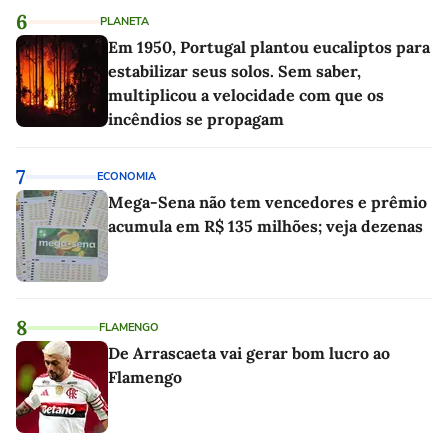
6
PLANETA
Em 1950, Portugal plantou eucaliptos para
estabilizar seus solos. Sem saber,
multiplicou a velocidade com que os
incêndios se propagam
7
ECONOMIA
Mega-Sena não tem vencedores e prêmio
acumula em R$ 135 milhões; veja dezenas
8
FLAMENGO
De Arrascaeta vai gerar bom lucro ao
Flamengo