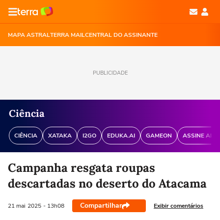
MAPA ASTRAL
TERRA MAIL
CENTRAL DO ASSINANTE
PUBLICIDADE
Ciência
CIÊNCIA
XATAKA
I2GO
EDUKA.AI
GAMEON
ASSINE ANT
Campanha resgata roupas
descartadas no deserto do Atacama
Compartilhar
Exibir comentários
21 mai
2025
- 13h08