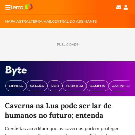
MAPA ASTRAL
TERRA MAIL
CENTRAL DO ASSINANTE
PUBLICIDADE
CIÊNCIA
XATAKA
I2GO
EDUKA.AI
GAMEON
ASSINE ANT
Caverna na Lua pode ser lar de
humanos no futuro; entenda
Cientistas acreditam que as cavernas podem proteger