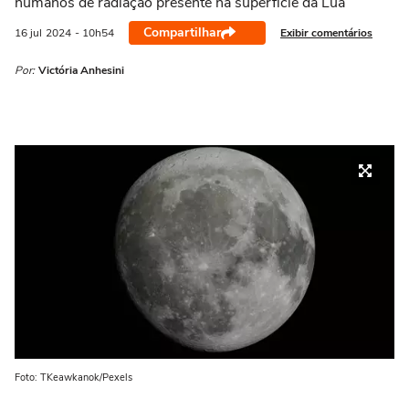
humanos de radiação presente na superfície da Lua
Compartilhar
Exibir comentários
16 jul
2024
- 10h54
Por:
Victória Anhesini
Foto: TKeawkanok/Pexels