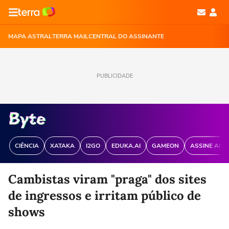
MAPA ASTRAL
TERRA MAIL
CENTRAL DO ASSINANTE
PUBLICIDADE
CIÊNCIA
XATAKA
I2GO
EDUKA.AI
GAMEON
ASSINE ANT
Cambistas viram "praga" dos sites
de ingressos e irritam público de
shows