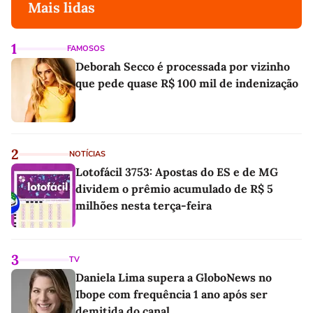
Mais lidas
1
FAMOSOS
Deborah Secco é processada por vizinho
que pede quase R$ 100 mil de indenização
2
NOTÍCIAS
Lotofácil 3753: Apostas do ES e de MG
dividem o prêmio acumulado de R$ 5
milhões nesta terça-feira
3
TV
Daniela Lima supera a GloboNews no
Ibope com frequência 1 ano após ser
demitida do canal