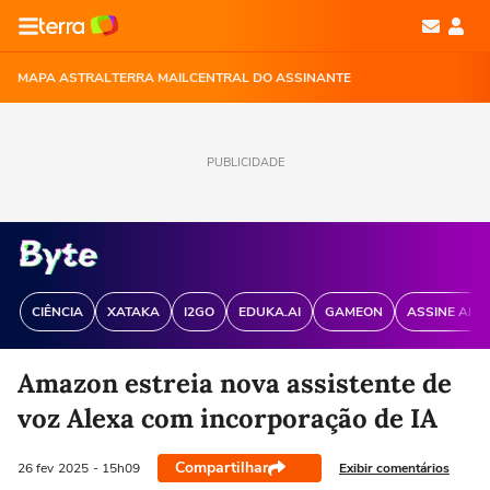
MAPA ASTRAL
TERRA MAIL
CENTRAL DO ASSINANTE
PUBLICIDADE
CIÊNCIA
XATAKA
I2GO
EDUKA.AI
GAMEON
ASSINE ANT
Amazon estreia nova assistente de
voz Alexa com incorporação de IA
Compartilhar
Exibir comentários
26 fev
2025
- 15h09