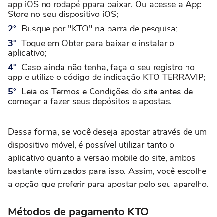
app iOS no rodapé ppara baixar. Ou acesse a App
Store no seu dispositivo iOS;
Busque por "KTO" na barra de pesquisa;
Toque em Obter para baixar e instalar o
aplicativo;
Caso ainda não tenha, faça o seu registro no
app e utilize o código de indicação KTO TERRAVIP;
Leia os Termos e Condições do site antes de
começar a fazer seus depósitos e apostas.
Dessa forma, se você deseja apostar através de um
dispositivo móvel, é possível utilizar tanto o
aplicativo quanto a versão mobile do site, ambos
bastante otimizados para isso. Assim, você escolhe
a opção que preferir para apostar pelo seu aparelho.
Métodos de pagamento KTO