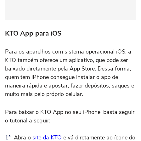
KTO App para iOS
Para os aparelhos com sistema operacional iOS, a
KTO também oferece um aplicativo, que pode ser
baixado diretamente pela App Store. Dessa forma,
quem tem iPhone consegue instalar o app de
maneira rápida e apostar, fazer depósitos, saques e
muito mais pelo próprio celular.
Para baixar o KTO App no seu iPhone, basta seguir
o tutorial a seguir:
Abra o
site da KTO
e vá diretamente ao ícone do