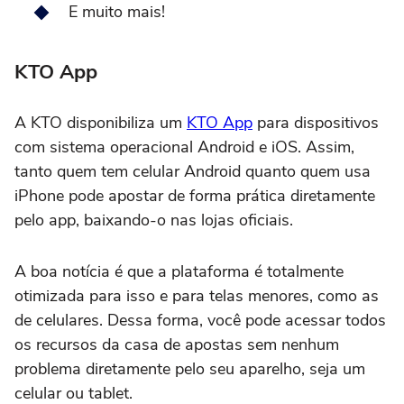
E muito mais!
KTO App
A KTO disponibiliza um
KTO App
para dispositivos
com sistema operacional Android e iOS. Assim,
tanto quem tem celular Android quanto quem usa
iPhone pode apostar de forma prática diretamente
pelo app, baixando-o nas lojas oficiais.
A boa notícia é que a plataforma é totalmente
otimizada para isso e para telas menores, como as
de celulares. Dessa forma, você pode acessar todos
os recursos da casa de apostas sem nenhum
problema diretamente pelo seu aparelho, seja um
celular ou tablet.