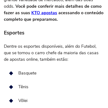
odds.
Você pode conferir mais detalhes de como
fazer as suas
KTO apostas
acessando o conteúdo
completo que preparamos.
Esportes
Dentre os esportes disponíveis, além do Futebol,
que se tornou o carro chefe da maioria das casas
de apostas online, também estão:
Basquete
Tênis
Vôlei