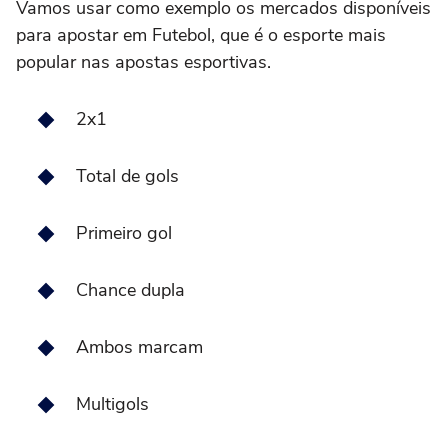
Vamos usar como exemplo os mercados disponíveis
para apostar em Futebol, que é o esporte mais
popular nas apostas esportivas.
2x1
Total de gols
Primeiro gol
Chance dupla
Ambos marcam
Multigols