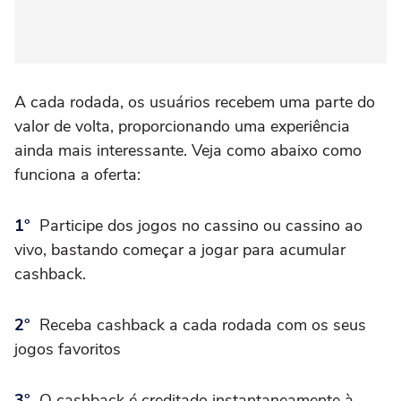
A cada rodada, os usuários recebem uma parte do
valor de volta, proporcionando uma experiência
ainda mais interessante. Veja como abaixo como
funciona a oferta:
Participe dos jogos no cassino ou cassino ao
vivo, bastando começar a jogar para acumular
cashback.
Receba cashback a cada rodada com os seus
jogos favoritos
O cashback é creditado instantaneamente à