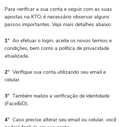
Para verificar a sua conta e seguir com as suas
apostas na KTO, é necessário observar alguns
passos importantes. Veja mais detalhes abaixo:
Ao efetuar o login, aceite os novos termos e
condições, bem como a política de privacidade
atualizada.
Verifique sua conta utilizando seu email e
celular.
Também realize a verificação de identidade
(Face&ID).
Caso precise alterar seu email ou celular, você