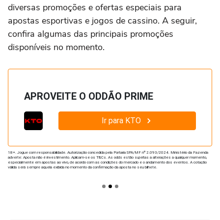
diversas promoções e ofertas especiais para
apostas esportivas e jogos de cassino. A seguir,
confira algumas das principais promoções
disponíveis no momento.