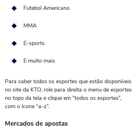
Futebol Americano
MMA
E-sports
E muito mais
Para saber todos os esportes que estão disponíveis
no site da KTO, role para direita o menu de esportes
no topo da tela e clique em “todos os esportes”,
com o ícone “a-z”.
Mercados de apostas