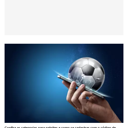
Confira as categorias para palpites e como se cadastrar com o código de