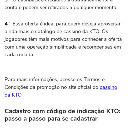
conta e podem ser retirados a qualquer momento.
Essa oferta é ideal para quem deseja aproveitar
ainda mais o catálogo de cassino da KTO. Os
jogadores têm mais motivos para conhecer a oferta
com uma operação simplificada e recompensas em
cada rodada.
Para mais informações, acesse os Termos e
Condições da promoção no site oficial do
cassino
da KTO
.
Cadastro com código de indicação KTO:
passo a passo para se cadastrar