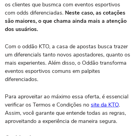
os clientes que busmca com eventos esportivos
com odds diferenciadas.
Neste caso, as cotações
são maiores, o que chama ainda mais a atenção
dos usuários.
Com o oddão KTO, a casa de apostas busca trazer
um diferencials tanto novos apostadores, quanto os
mais experientes. Além disso, o Oddão transforma
eventos esportivos comuns em palpites
diferenciados.
Para aproveitar ao máximo essa oferta, é essencial
verificar os Termos e Condições no
site da KTO
.
Assim, você garante que entende todas as regras,
aproveitando a experiência de maneira segura.