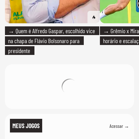
→ Quem é Alfredo Gaspar, escolhido vice
→ Grêmio x Mirass
na chapa de Flávio Bolsonaro para
horário e escalaç
presidente
MEUS JOGOS
Acessar →