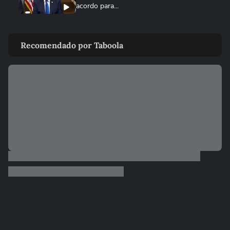
acordo para...
MUNDO
Irã divulga vídeo de petroleiros em
Recomendado por Taboola
chamas após ataques em Ormuz
AS PRINCIPAIS NOTÍCIAS DA EUROPA
Milhares de imigrantes chegam a Ceuta,
na Espanha, e prefeito pede...
MUNDO
Menino de 11 anos viraliza após virar
tradutor da mãe durante...
ELEIÇÕES
Lula diz que não é ‘louco’ de brigar com
China e EUA: ‘Quero...
FUTEBOL
No Japão, Zico tranquiliza fãs após
terremoto de grandes...
NOTÍCIAS