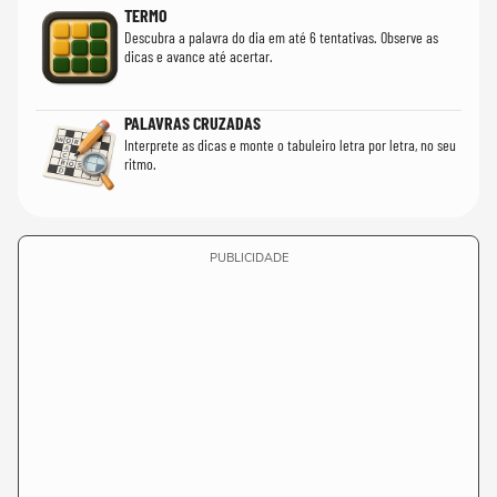
TERMO
Descubra a palavra do dia em até 6 tentativas. Observe as
dicas e avance até acertar.
PALAVRAS CRUZADAS
Interprete as dicas e monte o tabuleiro letra por letra, no seu
ritmo.
PUBLICIDADE