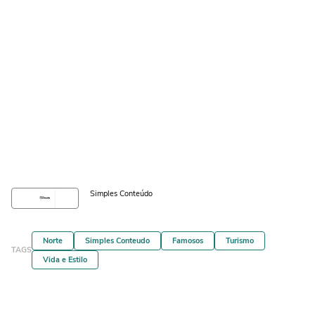
Simples Conteúdo
Norte
Simples Conteudo
Famosos
Turismo
TAGS
Vida e Estilo