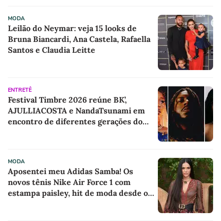
MODA
Leilão do Neymar: veja 15 looks de
Bruna Biancardi, Ana Castela, Rafaella
Santos e Claudia Leitte
ENTRETÊ
Festival Timbre 2026 reúne BK’,
AJULLIACOSTA e NandaTsunami em
encontro de diferentes gerações do
rap brasileiro
MODA
Aposentei meu Adidas Samba! Os
novos tênis Nike Air Force 1 com
estampa paisley, hit de moda desde os
anos 70, deram o toque de luxo e
rejuvenesceram os meus looks boho