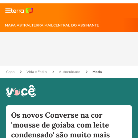
MAPA ASTRAL
TERRA MAIL
CENTRAL DO ASSINANTE
Capa
Vida e Estilo
Autocuidado
Moda
Os novos Converse na cor
'mousse de goiaba com leite
condensado' são muito mais