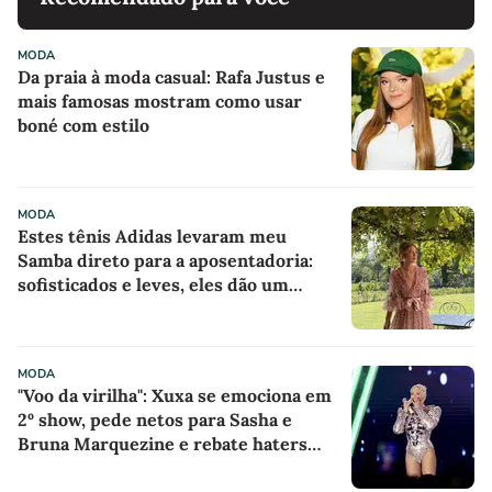
MODA
Da praia à moda casual: Rafa Justus e
mais famosas mostram como usar
boné com estilo
MODA
Estes tênis Adidas levaram meu
Samba direto para a aposentadoria:
sofisticados e leves, eles dão um
charme romântico aos looks com
vestidos no Inverno
MODA
"Voo da virilha": Xuxa se emociona em
2º show, pede netos para Sasha e
Bruna Marquezine e rebate haters
dizendo que usa meias