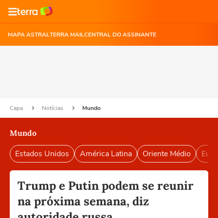
MAPA ASTRAL
TERRA MAIL
CENTRAL DO ASSINANTE
Capa
Notícias
Mundo
Mundo
Estados Unidos
América Latina
Oriente Médio
Euro
Trump e Putin podem se reunir
na próxima semana, diz
autoridade russa