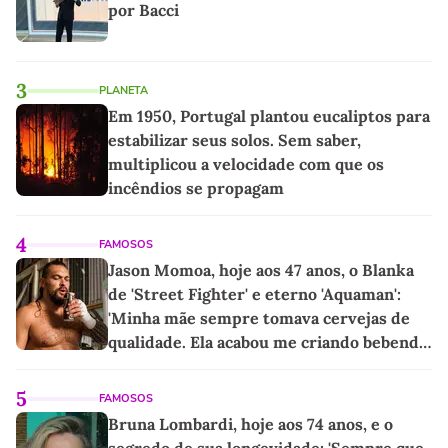
por Bacci
3
PLANETA
Em 1950, Portugal plantou eucaliptos para
estabilizar seus solos. Sem saber,
multiplicou a velocidade com que os
incêndios se propagam
4
FAMOSOS
Jason Momoa, hoje aos 47 anos, o Blanka
de 'Street Fighter' e eterno 'Aquaman':
'Minha mãe sempre tomava cervejas de
qualidade. Ela acabou me criando bebendo
as melhores'
5
FAMOSOS
Bruna Lombardi, hoje aos 74 anos, e o
segredo de sua longevidade: 'Sempre que