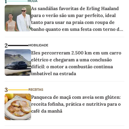
1
MODA
As sandálias favoritas de Erling Haaland
para o verão são um par perfeito, ideal
tanto para usar na praia com roupa de
banho quanto em uma festa com terno de
linho
2
MOBILIDADE
Eles percorreram 2.500 km em um carro
elétrico e chegaram a uma conclusão
difícil: o motor a combustão continua
imbatível na estrada
3
RECEITAS
Panqueca de maçã com aveia sem glúten:
receita fofinha, prática e nutritiva para o
café da manhã