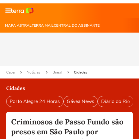
MAPA ASTRAL
TERRA MAIL
CENTRAL DO ASSINANTE
Capa
Notícias
Brasil
Cidades
Cidades
Porto Alegre 24 Horas
Gávea News
Diário do Rio
P
Criminosos de Passo Fundo são
presos em São Paulo por