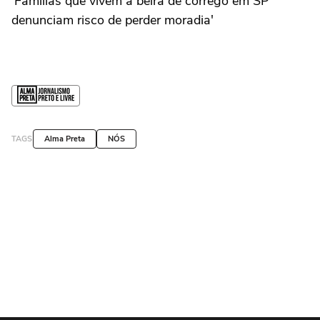
'Famílias que vivem à beira de córrego em SP
denunciam risco de perder moradia'
TAGS
Alma Preta
NÓS