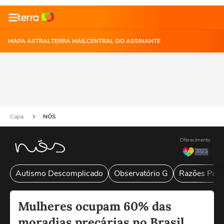
MAPA ASTRAL
TERRA MAIL
CENTRAL DO ASSINANTE
Capa
NÓS
Oferecimento
Autismo Descomplicado
Observatório G
Razões Para
Mulheres ocupam 60% das
moradias precárias no Brasil