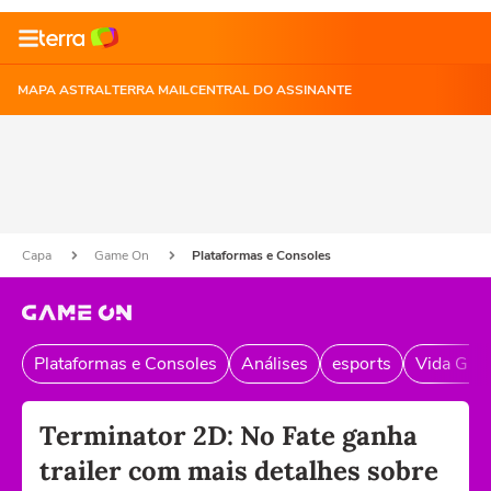
MAPA ASTRAL
TERRA MAIL
CENTRAL DO ASSINANTE
Capa
Game On
Plataformas e Consoles
Plataformas e Consoles
Análises
esports
Vida Gam
Terminator 2D: No Fate ganha
trailer com mais detalhes sobre