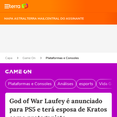
MAPA ASTRAL
TERRA MAIL
CENTRAL DO ASSINANTE
Capa
Game On
Plataformas e Consoles
Plataformas e Consoles
Análises
esports
Vida Gam
God of War Laufey é anunciado
para PS5 e terá esposa de Kratos