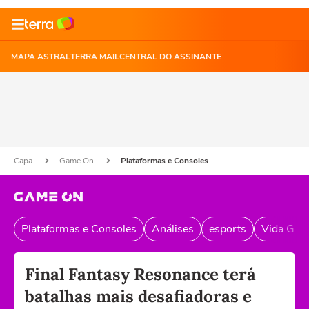
MAPA ASTRAL
TERRA MAIL
CENTRAL DO ASSINANTE
Capa
Game On
Plataformas e Consoles
Plataformas e Consoles
Análises
esports
Vida Gam
Final Fantasy Resonance terá
batalhas mais desafiadoras e