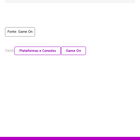
Fonte: Game On
TAGS
Plataformas e Consoles
Game On