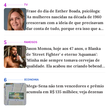
4
TV
Frase do dia de Esther Boada, psicóloga:
'As mulheres nascidas na década de 1960
cresceram com a ideia de que precisavam
dar conta de tudo, porque era isso que a
sociedade exigia'
5
FAMOSOS
Jason Momoa, hoje aos 47 anos, o Blanka
de 'Street Fighter' e eterno 'Aquaman':
'Minha mãe sempre tomava cervejas de
qualidade. Ela acabou me criando bebendo
as melhores'
6
ECONOMIA
Mega-Sena não tem vencedores e prêmio
acumula em R$ 135 milhões; veja dezenas