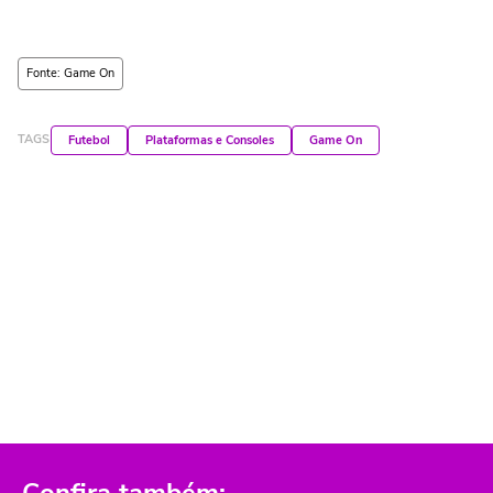
Fonte: Game On
TAGS
Futebol
Plataformas e Consoles
Game On
Confira também: