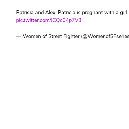
Patricia and Alex. Patricia is pregnant with a gi
pic.twitter.com/JCQc04p7V3
— Women of Street Fighter (@WomenofSFserie