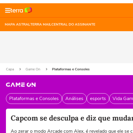
MAPA ASTRAL
TERRA MAIL
CENTRAL DO ASSINANTE
Capa
Game On
Plataformas e Consoles
Plataformas e Consoles
Análises
esports
Vida Gam
Capcom se desculpa e diz que mudará
Ao zerar o modo Arcade com Alex, é revelado que ele se 