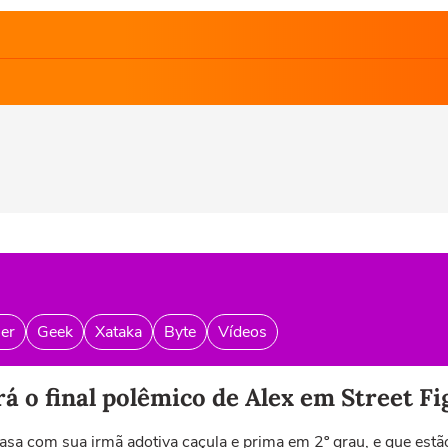
er
Geek
Xataka
Byte
Vídeos
 o final polêmico de Alex em Street Fi
casa com sua irmã adotiva caçula e prima em 2º grau, e que es