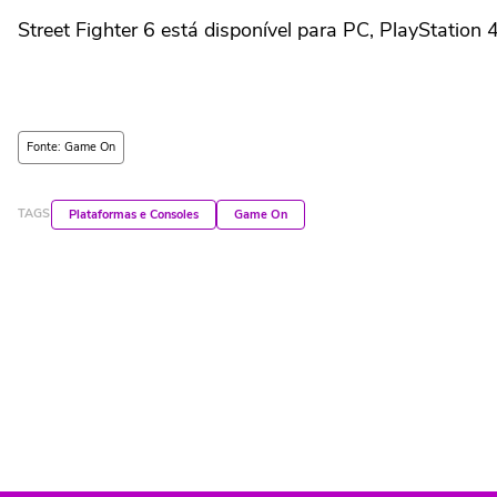
Street Fighter 6 está disponível para PC, PlayStation 
Fonte: Game On
TAGS
Plataformas e Consoles
Game On