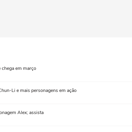
e e chega em março
, Chun-Li e mais personagens em ação
sonagem Alex; assista