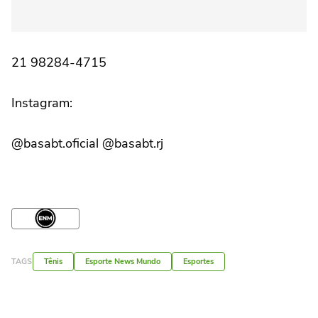
21 98284-4715
Instagram:
@basabt.oficial @basabt.rj
TAGS
Tênis
Esporte News Mundo
Esportes