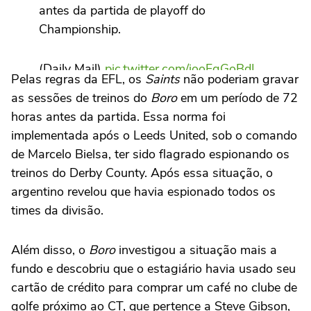
antes da partida de playoff do
Championship.
(Daily Mail)
pic.twitter.com/jooFgGoBdL
Pelas regras da EFL, os
Saints
não poderiam gravar
as sessões de treinos do
Boro
em um período de 72
— Curiosidades PL (@CuriosidadesPRL)
horas antes da partida. Essa norma foi
May 13, 2026
implementada após o Leeds United, sob o comando
de Marcelo Bielsa, ter sido flagrado espionando os
treinos do Derby County. Após essa situação, o
argentino revelou que havia espionado todos os
times da divisão.
Além disso, o
Boro
investigou a situação mais a
fundo e descobriu que o estagiário havia usado seu
cartão de crédito para comprar um café no clube de
golfe próximo ao CT, que pertence a Steve Gibson,