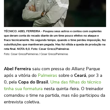
TÉCNICO: ABEL FERREIRA - Poupou seus astros e contou com suplentes
que deram conta do recado diante de um time pouco efetivo no ataque e
fraco tecnicamente. No segundo tempo, quando o time perdeu imposição, fez
substituições que mantiveram pegada. Mas foi nítida a queda de produção na
reta final. NOTA 6,0. Foto: Cesar Greco/Palmeiras
Foto: Cesar Greco/Palmeiras / Cesar Greco/Palmeiras
Abel Ferreira
saiu com pressa do Allianz Parque
após a vitória do
Palmeiras
sobre o
Ceará
, por 3 a
0, pela
Copa do Brasil
.
Uma das filhas do técnico
tinha sua formatura
nesta quinta-feira. O treinador
comandou o time na partida, mas não participou da
entrevista coletiva.