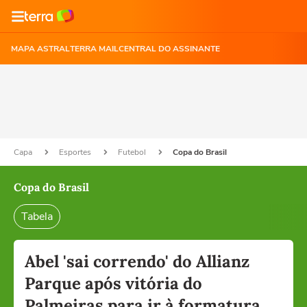
MAPA ASTRAL
TERRA MAIL
CENTRAL DO ASSINANTE
Capa
Esportes
Futebol
Copa do Brasil
Copa do Brasil
Tabela
Abel 'sai correndo' do Allianz
Parque após vitória do
Palmeiras para ir à formatura