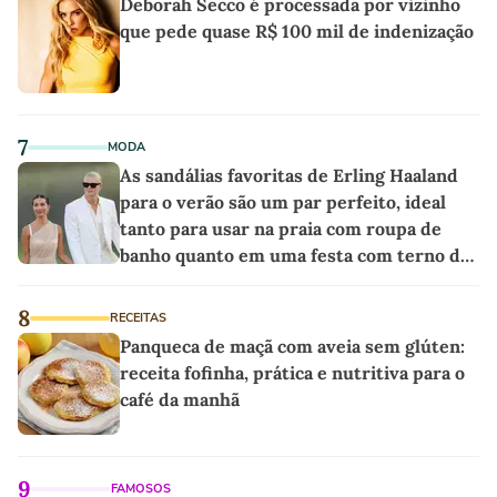
Deborah Secco é processada por vizinho
que pede quase R$ 100 mil de indenização
7
MODA
As sandálias favoritas de Erling Haaland
para o verão são um par perfeito, ideal
tanto para usar na praia com roupa de
banho quanto em uma festa com terno de
linho
8
RECEITAS
Panqueca de maçã com aveia sem glúten:
receita fofinha, prática e nutritiva para o
café da manhã
9
FAMOSOS