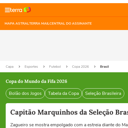
MAPA ASTRAL
TERRA MAIL
CENTRAL DO ASSINANTE
Capa
Esportes
Futebol
Copa 2026
Brasil
Copa do Mundo da Fifa 2026
Bolão dos Jogos
Tabela da Copa
Seleção Brasileira
Capitão Marquinhos da Seleção Bras
Zagueiro se mostra empolgado com a estreia diante do 