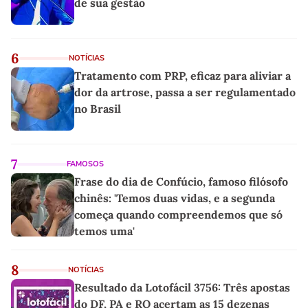
de sua gestão
6
NOTÍCIAS
Tratamento com PRP, eficaz para aliviar a
dor da artrose, passa a ser regulamentado
no Brasil
7
FAMOSOS
Frase do dia de Confúcio, famoso filósofo
chinês: 'Temos duas vidas, e a segunda
começa quando compreendemos que só
temos uma'
8
NOTÍCIAS
Resultado da Lotofácil 3756: Três apostas
do DF, PA e RO acertam as 15 dezenas