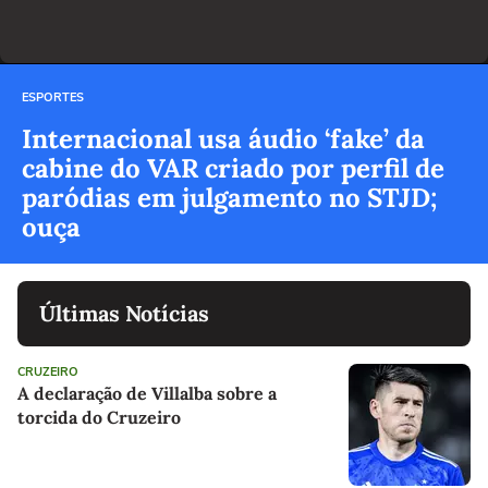
ESPORTES
Internacional usa áudio ‘fake’ da
cabine do VAR criado por perfil de
paródias em julgamento no STJD;
ouça
Últimas Notícias
CRUZEIRO
A declaração de Villalba sobre a
torcida do Cruzeiro