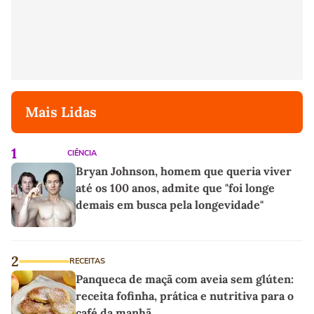
Mais Lidas
1
CIÊNCIA
Bryan Johnson, homem que queria viver
até os 100 anos, admite que "foi longe
demais em busca pela longevidade"
2
RECEITAS
Panqueca de maçã com aveia sem glúten:
receita fofinha, prática e nutritiva para o
café da manhã