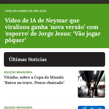
COPA DO MUNDO DA FIFA 2026
Vídeo de IA de Neymar que
viralizou ganha 'nova versão’ com
'esporro' de Jorge Jesus: ‘Vão jogar
pôquer’
Últimas Notícias
SELEÇÃO BRASILEIRA
Vitinho, sobre a Copa do Mundo:
"Bateu na trave. Pouco chateado"
SELEÇÃO BRASILEIRA