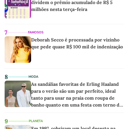
dividem o prêmio acumulado de R$ 5
milhões nesta terça-feira
7
FAMOSOS
Deborah Secco é processada por vizinho
que pede quase R$ 100 mil de indenização
8
MODA
As sandálias favoritas de Erling Haaland
para o verão são um par perfeito, ideal
tanto para usar na praia com roupa de
banho quanto em uma festa com terno de
linho
9
PLANETA
Em 1997, cobriram um local deserto na