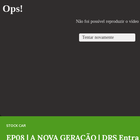
STOCK CAR
EP08 | A NOVA GERAÇÃO | DRS Entra