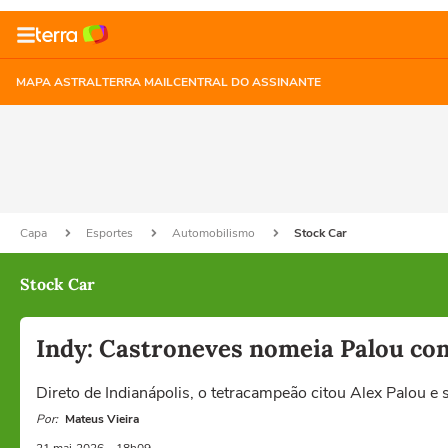
MAPA ASTRAL
TERRA MAIL
CENTRAL DO ASSINANTE
Capa
Esportes
Automobilismo
Stock Car
Stock Car
Indy: Castroneves nomeia Palou com
Direto de Indianápolis, o tetracampeão citou Alex Palou 
Por:
Mateus Vieira