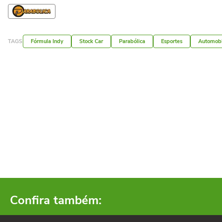
TAGS
Fórmula Indy
Stock Car
Parabólica
Esportes
Automobi
Confira também: