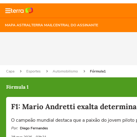
MAPA ASTRAL
TERRA MAIL
CENTRAL DO ASSINANTE
Capa
Esportes
Automobilismo
Fórmula1
Fórmula 1
F1: Mario Andretti exalta determina
O campeão mundial destaca que a paixão do jovem piloto p
Por:
Diego Fernandes