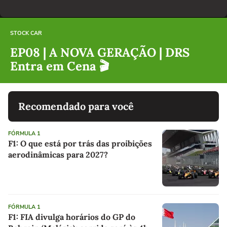
STOCK CAR
EP08 | A NOVA GERAÇÃO | DRS
Entra em Cena 🎬
Recomendado para você
FÓRMULA 1
F1: O que está por trás das proibições
aerodinâmicas para 2027?
FÓRMULA 1
F1: FIA divulga horários do GP do