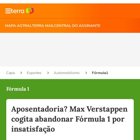
MAPA ASTRAL
TERRA MAIL
CENTRAL DO ASSINANTE
Capa
Esportes
Automobilismo
Fórmula1
Fórmula 1
Aposentadoria? Max Verstappen
cogita abandonar Fórmula 1 por
insatisfação