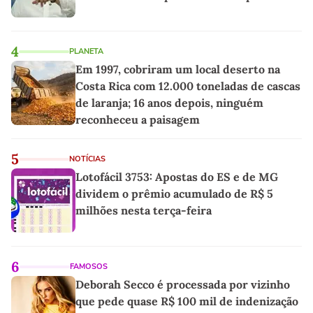
4
PLANETA
Em 1997, cobriram um local deserto na
Costa Rica com 12.000 toneladas de cascas
de laranja; 16 anos depois, ninguém
reconheceu a paisagem
5
NOTÍCIAS
Lotofácil 3753: Apostas do ES e de MG
dividem o prêmio acumulado de R$ 5
milhões nesta terça-feira
6
FAMOSOS
Deborah Secco é processada por vizinho
que pede quase R$ 100 mil de indenização