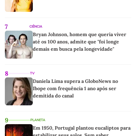
7
CIÊNCIA
Bryan Johnson, homem que queria viver
até os 100 anos, admite que "foi longe
demais em busca pela longevidade"
8
TV
Daniela Lima supera a GloboNews no
Ibope com frequência 1 ano após ser
demitida do canal
9
PLANETA
Em 1950, Portugal plantou eucaliptos para
estabilizar seus solos. Sem saber,