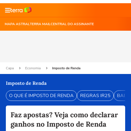
MAPA ASTRAL
TERRA MAIL
CENTRAL DO ASSINANTE
Capa
Economia
Imposto de Renda
Imposto de Renda
O QUE É IMPOSTO DE RENDA
REGRAS IR25
BAIXE
Faz apostas? Veja como declarar
ganhos no Imposto de Renda