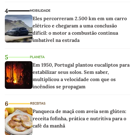
4
MOBILIDADE
Eles percorreram 2.500 km em um carro
elétrico e chegaram a uma conclusão
difícil: o motor a combustão continua
imbatível na estrada
5
PLANETA
Em 1950, Portugal plantou eucaliptos para
estabilizar seus solos. Sem saber,
multiplicou a velocidade com que os
incêndios se propagam
6
RECEITAS
Panqueca de maçã com aveia sem glúten:
receita fofinha, prática e nutritiva para o
café da manhã