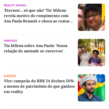
REALITY SHOWS
'Eternos'... só que não! 'Tia' Milena
revela motivo do rompimento com
Ana Paula Renault e choca ao reatar
amizade com Samira: 'Abismo que não
é fácil de reverter'
FAMOSOS
Tia Milena sobre Ana Paula: 'Nossa
relação de amizade se encerrou'
ELEIÇÕES
Vice-campeão do BBB 24 declara 50%
a menos de patrimônio do que ganhou
em reality