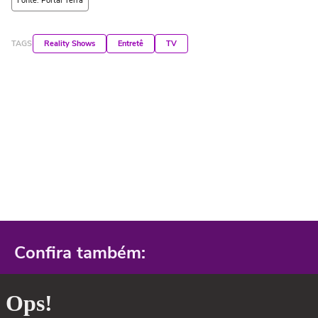
Fonte: Portal Terra
TAGS
Reality Shows
Entretê
TV
Confira também: