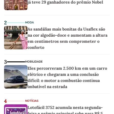
já teve 29 ganhadores do prêmio Nobel
2
MODA
As sandálias mais bonitas da Usaflex são
na cor algodão-doce e aumentam a altura
em centímetros sem comprometer o
conforto
3
MOBILIDADE
Eles percorreram 2.500 km em um carro
elétrico e chegaram a uma conclusão
difícil: o motor a combustão continua
imbatível na estrada
4
NOTÍCIAS
Lotofácil 3752 acumula nesta segunda-
feira e prêmio principal sobe para R$ 5