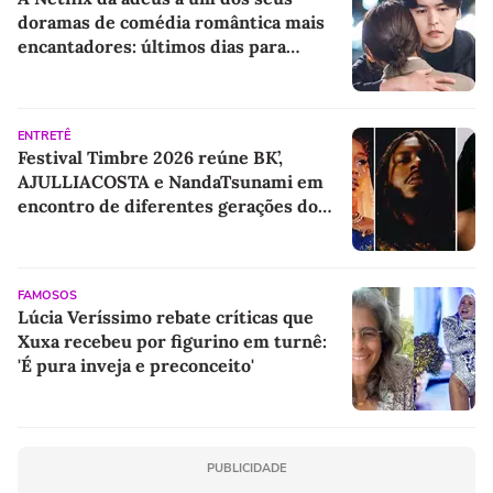
doramas de comédia romântica mais
encantadores: últimos dias para
assistir a essa obra-prima com Jin Ki-
joo e Lee Jang-woo
ENTRETÊ
Festival Timbre 2026 reúne BK’,
AJULLIACOSTA e NandaTsunami em
encontro de diferentes gerações do
rap brasileiro
FAMOSOS
Lúcia Veríssimo rebate críticas que
Xuxa recebeu por figurino em turnê:
'É pura inveja e preconceito'
PUBLICIDADE