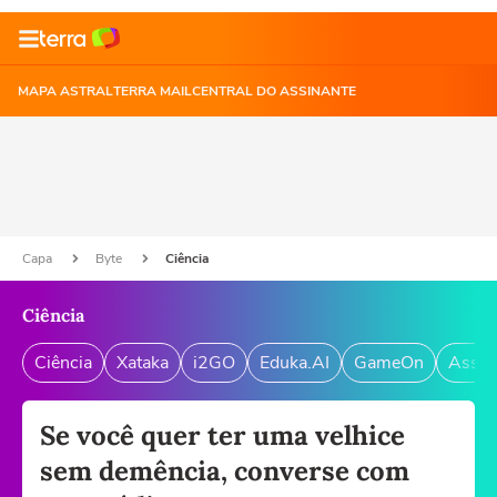
MAPA ASTRAL
TERRA MAIL
CENTRAL DO ASSINANTE
Capa
Byte
Ciência
Ciência
Ciência
Xataka
i2GO
Eduka.AI
GameOn
Assin
Se você quer ter uma velhice
sem demência, converse com