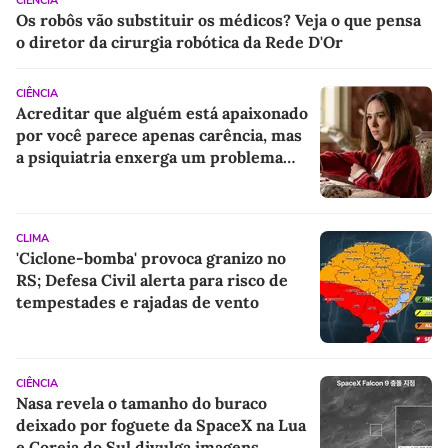
CIÊNCIA
Os robôs vão substituir os médicos? Veja o que pensa
o diretor da cirurgia robótica da Rede D'Or
CIÊNCIA
Acreditar que alguém está apaixonado
por você parece apenas carência, mas
a psiquiatria enxerga um problema
emocional muito mais profundo
CLIMA
'Ciclone-bomba' provoca granizo no
RS; Defesa Civil alerta para risco de
tempestades e rajadas de vento
CIÊNCIA
Nasa revela o tamanho do buraco
deixado por foguete da SpaceX na Lua
e Coreia do Sul divulga imagens