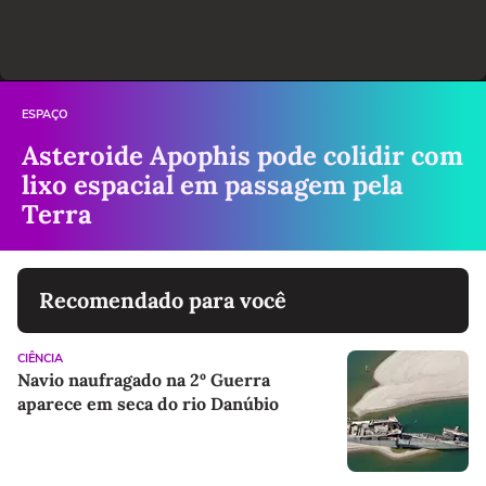
ESPAÇO
Asteroide Apophis pode colidir com
lixo espacial em passagem pela
Terra
Recomendado para você
CIÊNCIA
Navio naufragado na 2º Guerra
aparece em seca do rio Danúbio