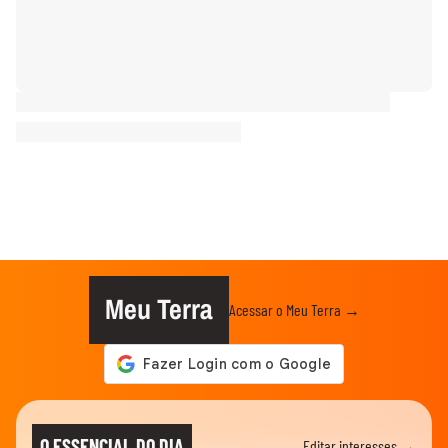
Meu Terra
Acessar o Meu Terra →
O ESSENCIAL DO DIA
Editar interesses →